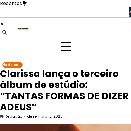
Skip
Recentes
to
content
festa Tangerica antes de apresentação no Rock in Rio
Deeka
Notícias
Clarissa lança o terceiro
álbum de estúdio:
“TANTAS FORMAS DE DIZER
ADEUS”
Redação
dezembro 12, 2025