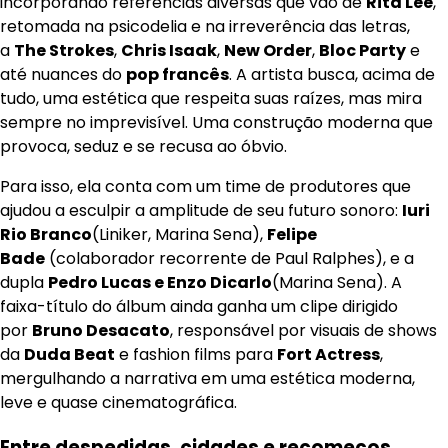
incorporando referências diversas que vão de
Rita Lee
,
retomada na psicodelia e na irreverência das letras,
a
The Strokes
,
Chris Isaak
,
New Order
,
Bloc Party
e
até nuances do
pop francês
. A artista busca, acima de
tudo, uma estética que respeita suas raízes, mas mira
sempre no imprevisível. Uma construção moderna que
provoca, seduz e se recusa ao óbvio.
Para isso, ela conta com um time de produtores que
ajudou a esculpir a amplitude de seu futuro sonoro:
Iuri
Rio Branco
(Liniker, Marina Sena),
Felipe
Bade
(colaborador recorrente de Paul Ralphes), e a
dupla
Pedro Lucas e Enzo Dicarlo
(Marina Sena). A
faixa-título do álbum ainda ganha um clipe dirigido
por
Bruno Desacato
, responsável por visuais de shows
da
Duda Beat
e fashion films para
Fort Actress
,
mergulhando a narrativa em uma estética moderna,
leve e quase cinematográfica.
Entre despedidas, cidades e recomeços