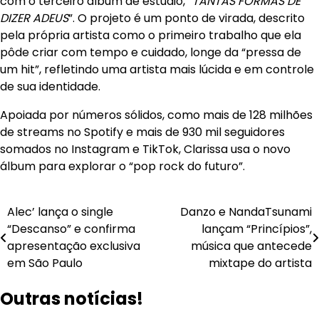
com o terceiro álbum de estúdio, “
TANTAS FORMAS DE
DIZER ADEUS
”. O projeto é um ponto de virada, descrito
pela própria artista como o primeiro trabalho que ela
pôde criar com tempo e cuidado, longe da “pressa de
um hit”, refletindo uma artista mais lúcida e em controle
de sua identidade.
Apoiada por números sólidos, como mais de 128 milhões
de streams no Spotify e mais de 930 mil seguidores
somados no Instagram e TikTok, Clarissa usa o novo
álbum para explorar o “pop rock do futuro”.
Navegação
Alec’ lança o single
Danzo e NandaTsunami
“Descanso” e confirma
lançam “Princípios”,
de
apresentação exclusiva
música que antecede
Post
em São Paulo
mixtape do artista
Outras notícias!