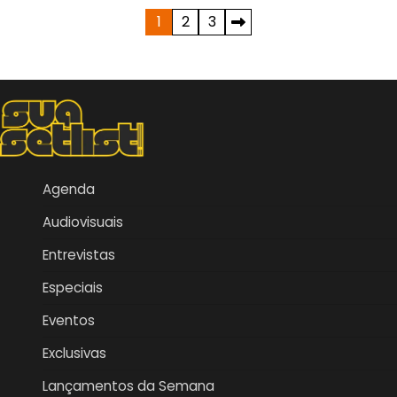
Paginação
1
2
3
de
posts
Agenda
Audiovisuais
Entrevistas
Especiais
Eventos
Exclusivas
Lançamentos da Semana