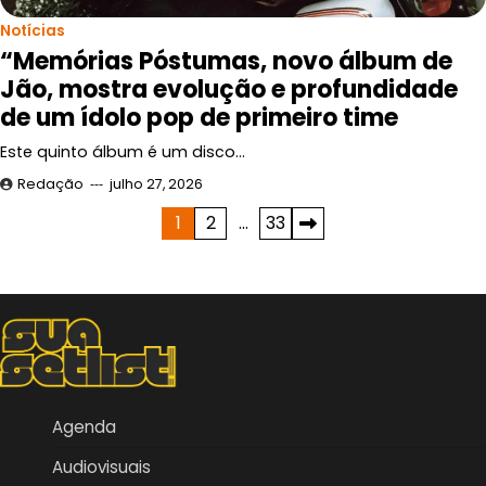
Notícias
“Memórias Póstumas, novo álbum de
Jão, mostra evolução e profundidade
de um ídolo pop de primeiro time
Este quinto álbum é um disco…
Redação
julho 27, 2026
Paginação
1
2
…
33
de
posts
Agenda
Audiovisuais