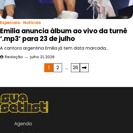
Especiais
Notícias
Emilia anuncia álbum ao vivo da turnê
‘.mp3’ para 23 de julho
A cantora argentina Emilia já tem data marcada…
Redação
julho 21, 2026
Paginação
1
2
…
26
de
posts
Agenda