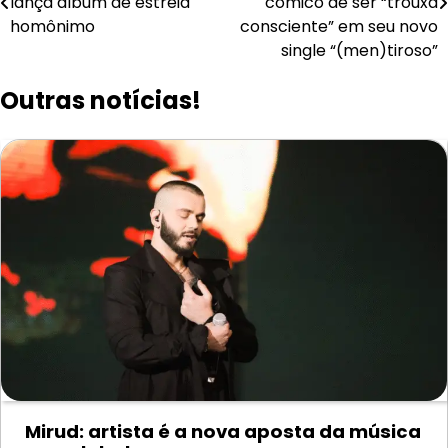
lança álbum de estreia
cômico de ser “trouxa
Post
homônimo
consciente” em seu novo
single “(men)tiroso”
Outras notícias!
Mirud: artista é a nova aposta da música