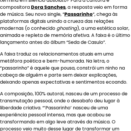
termina em silêncio absoluto? Para a cantora e
compositora
Dora Sanches
, a resposta veio em forma
de música. Seu novo single, “
Passarinho
“, chega às
plataformas digitais unindo a crueza das relações
modernas (o conhecido
ghosting
), a uma estética solar,
animada e repleta de memória afetiva. A faixa é o último
lançamento antes do álbum “Seda de Casulo”.
A faixa traduz os relacionamentos atuais em uma
metáfora poética e bem-humorada. Na letra, o
“passarinho” é aquele que pousa, constrói um ninho na
cabeça de alguém e parte sem deixar explicações,
deixando apenas expectativas e sentimentos ecoando.
A composição, 100% autoral, nasceu de um processo de
transmutação pessoal, onde o desabafo deu lugar à
liberdade criativa. “’Passarinho’ nasceu de uma
experiência pessoal intensa, mas que acabou se
transformando em algo leve através da música. O
processo veio muito desse lugar de transformar um