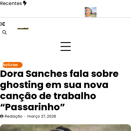
Skip
Recentes
to
content
 revela fase mais íntima em novo EP
Doce Maravilha 2026 trans
Notícias
Dora Sanches fala sobre
ghosting em sua nova
canção de trabalho
“Passarinho”
Redação
março 27, 2026