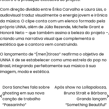
Com direção dividida entre Érika Carvalho e Laura Liss, o
audiovisual traduz visualmente a energia jovem e irônica
da música. O clipe conta com um elenco formado pela
própria UNNA, além de Júlia Rezende, Michelle Grant e
Honoré Neto – que também assina a beleza do projeto –,
criando uma narrativa visual que complementa a
estética que a cantora vem construindo.
O lançamento de “(men)tiroso” reafirma o objetivo de
UNNA X de se estabelecer como uma estrela do pop no
Brasil, integrando perfeitamente sua música à sua
imagem, moda e estética.
Navegação
Dora Sanches fala sobre
Após show no Lollapalooza,
ghosting em sua nova
Bruna Strait e Bárbara
de
canção de trabalho
Grando lançam
Post
“Passarinho”
“Something Beautiful”