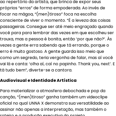
ao repertório da artista, que brinca de expor seus
próprios “erros” de forma empoderada. Ao invés de
focar na mágoa, “(men)tiroso” foca na escolha
consciente de viver o momento. “É a leveza das coisas
passageiras. Consegue ser até meio engraçado quando
você para para lembrar das vezes em que escolheu ser
trouxa, mas a pessoa é bonita, então ‘por que não?’. Às
vezes a gente erra sabendo que tá errando, porque o
erro é muito gostoso. A gente guarda isso meio que
como um segredo, teria vergonha de falar, mas aí você
vai lá e canta: ‘olha aí, caí no papinho. Thank you, next’. E
tá tudo bem”, diverte-se a cantora.
Audiovisual e Identidade Artística
Para materializar a atmosfera debochada e pop da
canção, “(men)tiroso” ganha também um videoclipe
oficial no qual UNNA X demonstra sua versatilidade ao
assinar não apenas a interpretação, mas também o
roteiro e a produção executiva do projeto.