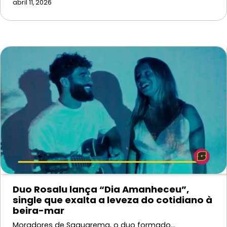
abril 11, 2026
Duo Rosalu lança “Dia Amanheceu”,
single que exalta a leveza do cotidiano à
beira-mar
Moradores de Saquarema, o duo formado…