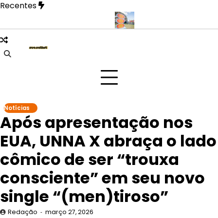
Skip
Recentes
to
content
ase mais íntima em novo EP
Doce Maravilha 2026 transforma mat
Notícias
Após apresentação nos
EUA, UNNA X abraça o lado
cômico de ser “trouxa
consciente” em seu novo
single “(men)tiroso”
Redação
março 27, 2026