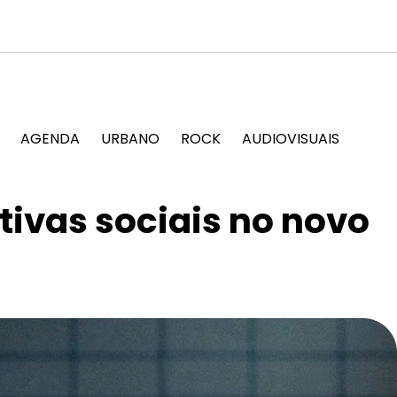
a festa Tangerica antes de apresentação no Rock in Rio
Dee
AGENDA
URBANO
ROCK
AUDIOVISUAIS
tivas sociais no novo