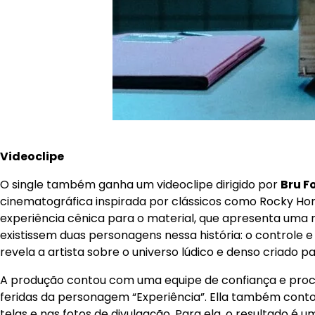
Videoclipe
O single também ganha um videoclipe dirigido por
Bru F
cinematográfica inspirada por clássicos como Rocky Horr
experiência cênica para o material, que apresenta uma 
existissem duas personagens nessa história: o controle e
revela a artista sobre o universo lúdico e denso criado p
A produção contou com uma equipe de confiança e proces
feridas da personagem “Experiência”. Ella também con
telas e nas fotos de divulgação. Para ela, o resultado é 