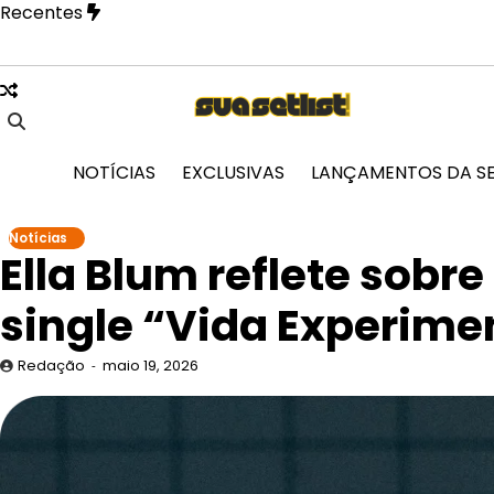
Skip
Recentes
to
content
ições passadas em arte artesanal e celebra a cultura popular 
NOTÍCIAS
EXCLUSIVAS
LANÇAMENTOS DA S
Notícias
Ella Blum reflete sobr
single “Vida Experime
Redação
maio 19, 2026