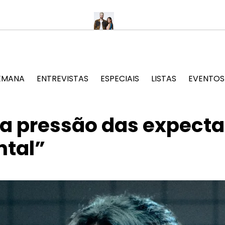
no Jockey Club
SOFI TUKKER anuncia show único em São Paulo n
EMANA
ENTREVISTAS
ESPECIAIS
LISTAS
EVENTOS
e a pressão das expecta
ntal”