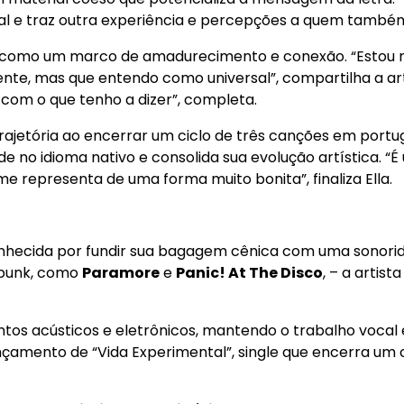
al e traz outra experiência e percepções a quem também 
como um marco de amadurecimento e conexão. “Estou muit
nte, mas que entendo como universal”, compartilha a art
om o que tenho a dizer”, completa.
rajetória ao encerrar um ciclo de três canções em portu
e no idioma nativo e consolida sua evolução artística. “
e representa de uma forma muito bonita”, finaliza Ella.
conhecida por fundir sua bagagem cênica com uma sonorida
p punk, como
Paramore
e
Panic! At The Disco
, – a artis
os acústicos e eletrônicos, mantendo o trabalho vocal e
amento de “Vida Experimental”, single que encerra um ci