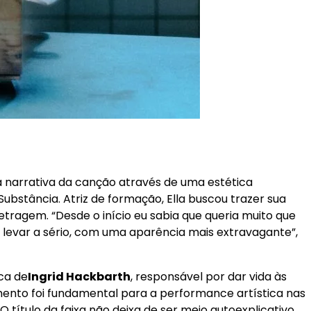
a narrativa da canção através de uma estética
ubstância. Atriz de formação, Ella buscou trazer sua
ragem. “Desde o início eu sabia que queria muito que
se levar a sério, com uma aparência mais extravagante”,
ca de
Ingrid Hackbarth
, responsável por dar vida às
mento foi fundamental para a performance artística nas
 título da faixa não deixa de ser meio autoexplicativo,