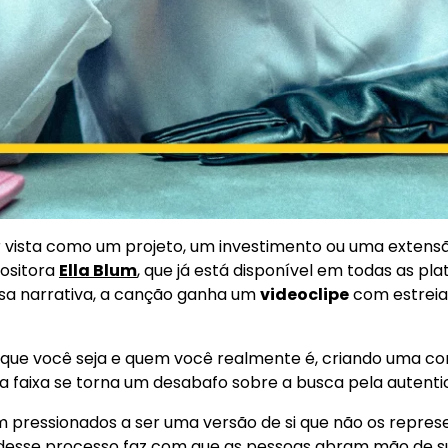
 vista como um projeto, um investimento ou uma extensã
positora
Ella Blum
, que já está disponível em todas as pl
ssa narrativa, a canção ganha um
videoclipe
com estreia
ra que você seja e quem você realmente é, criando uma 
ão, a faixa se torna um desabafo sobre a busca pela aute
am pressionados a ser uma versão de si que não os repre
ão desse processo faz com que as pessoas abram mão de s