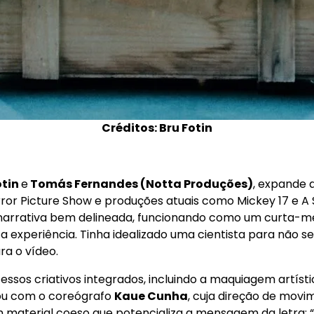
Créditos: Bru Fotin
otin
e
Tomás Fernandes (Notta Produções)
, expande 
or Picture Show e produções atuais como Mickey 17 e A S
narrativa bem delineada, funcionando como um curta-met
 a experiência. Tinha idealizado uma cientista para não 
ara o vídeo.
sos criativos integrados, incluindo a maquiagem artísti
tou com o coreógrafo
Kaue Cunha
, cuja direção de movi
um material coeso que potencializa a mensagem da letra: “O