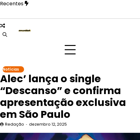
Skip
Recentes
to
content
 Paulo na festa Tangerica antes de apresentação no Rock in
Notícias
Alec’ lança o single
“Descanso” e confirma
apresentação exclusiva
em São Paulo
Redação
dezembro 12, 2025