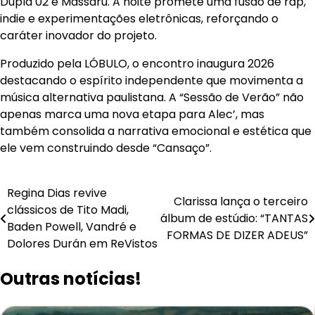
Dupla 02 e Massaru. A noite promete uma fusão de rap,
indie e experimentações eletrônicas, reforçando o
caráter inovador do projeto.
Produzido pela LÓBULO, o encontro inaugura 2026
destacando o espírito independente que movimenta a
música alternativa paulistana. A “Sessão de Verão” não
apenas marca uma nova etapa para Alec’, mas
também consolida a narrativa emocional e estética que
ele vem construindo desde “Cansaço”.
Navegação
Regina Dias revive
Clarissa lança o terceiro
clássicos de Tito Madi,
de
álbum de estúdio: “TANTAS
Baden Powell, Vandré e
FORMAS DE DIZER ADEUS”
Post
Dolores Durán em ReVistos
Outras notícias!