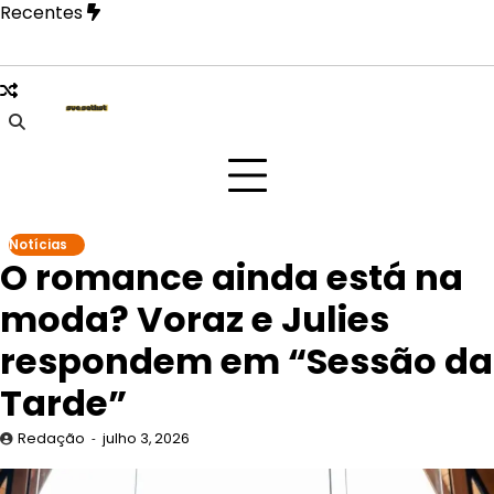
Skip
Recentes
to
content
Paulo na festa Tangerica antes de apresentação no Rock in 
Notícias
O romance ainda está na
moda? Voraz e Julies
respondem em “Sessão da
Tarde”
Redação
julho 3, 2026