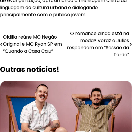
de evangelização, aproximando a mensagem cristã da
linguagem da cultura urbana e dialogando
principalmente com o público jovem.
Navegação
O romance ainda está na
Oldilla reúne MC Negão
moda? Voraz e Julies
de
Original e MC Ryan SP em
respondem em “Sessão da
“Quando a Casa Caiu”
Post
Tarde”
Outras notícias!