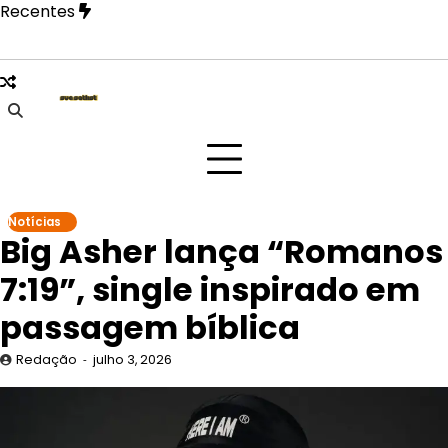
Skip
Recentes
to
content
 São Paulo na festa Tangerica antes de apresentação no Roc
Notícias
Big Asher lança “Romanos
7:19”, single inspirado em
passagem bíblica
Redação
julho 3, 2026