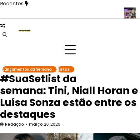
Skip
Recentes
to
content
em apresentações em São Paulo e Rio de Janeiro
MusicPRO reú
Lançamentos da Semana
Listas
#SuaSetlist da
semana: Tini, Niall Horan e
Luísa Sonza estão entre os
destaques
Redação
março 20, 2026