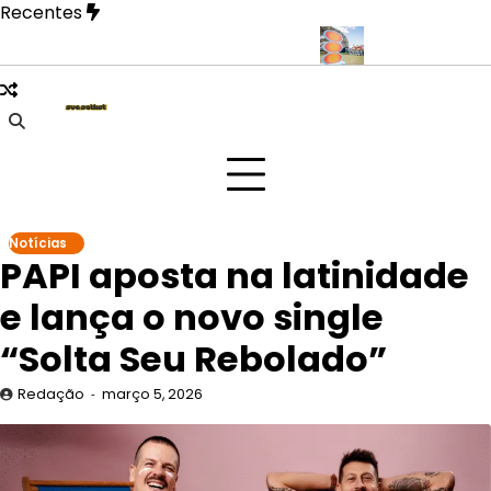
Skip
Recentes
to
content
 revela fase mais íntima em novo EP
Doce Maravilha 2026 trans
Notícias
PAPI aposta na latinidade
e lança o novo single
“Solta Seu Rebolado”
Redação
março 5, 2026