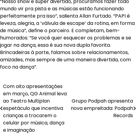
“Nosso show é super divertido, procuramos fazer todo
mundo vir pra pista e as músicas estão funcionando
perfeitamente pra isso”, salienta Allan Furtado. “PAPI é
leveza, alegria, a ‘válvula de escape’ da rotina, em forma
de música”, define o parceiro. E completam, bem-
humorados: “Se você quer esquecer os problemas e se
jogar na dança, essa é sua nova dupla favorita.
Brincadeiras à parte, falamos sobre relacionamentos,
amizades, mas sempre de uma maneira divertida, com
foco na dança”.
Navegação
Com oito apresentações
em março, QG Animal leva
de
ao Teatro Multiplan
Grupo Podpah apresenta
Post
espetáculo que incentiva
nova empreitada: Podpah
crianças a trocarem o
Records
celular por música, dança
e imaginação