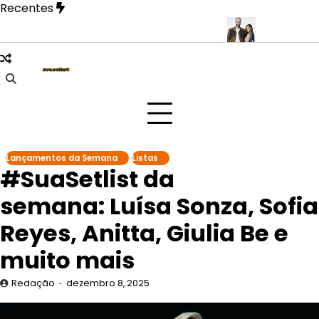
Skip
Recentes
to
content
lebra a cultura popular no Jockey Club
SOFI TUKKER anuncia s
Lançamentos da Semana
Listas
#SuaSetlist da
semana: Luísa Sonza, Sofia
Reyes, Anitta, Giulia Be e
muito mais
Redação
dezembro 8, 2025