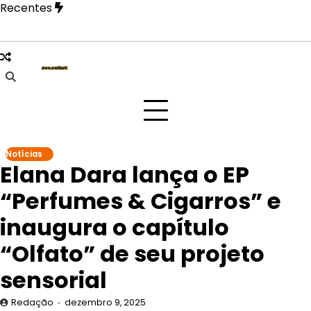
Skip
Recentes
to
content
 Paulo na festa Tangerica antes de apresentação no Rock in
Notícias
Elana Dara lança o EP
“Perfumes & Cigarros” e
inaugura o capítulo
“Olfato” de seu projeto
sensorial
Redação
dezembro 9, 2025