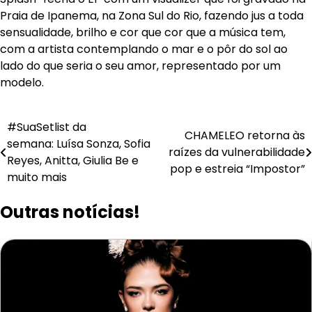
Praia de Ipanema, na Zona Sul do Rio, fazendo jus a toda
sensualidade, brilho e cor que cor que a música tem,
com a artista contemplando o mar e o pôr do sol ao
lado do que seria o seu amor, representado por um
modelo.
Navegação
#SuaSetlist da
CHAMELEO retorna às
semana: Luísa Sonza, Sofia
de
raízes da vulnerabilidade
Reyes, Anitta, Giulia Be e
pop e estreia “Impostor”
Post
muito mais
Outras notícias!