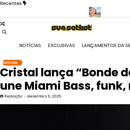
Skip
Recentes
to
content
la fase mais íntima em novo EP
Doce Maravilha 2026 transforma
NOTÍCIAS
EXCLUSIVAS
LANÇAMENTOS DA S
Notícias
Cristal lança “Bonde 
une Miami Bass, funk, 
Redação
dezembro 5, 2025