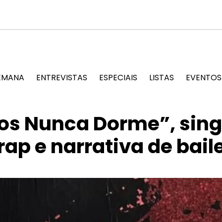
 material de edições passadas em arte artesanal e celebra a c
EMANA
ENTREVISTAS
ESPECIAIS
LISTAS
EVENTOS
dos Nunca Dorme”, sing
rap e narrativa de bail