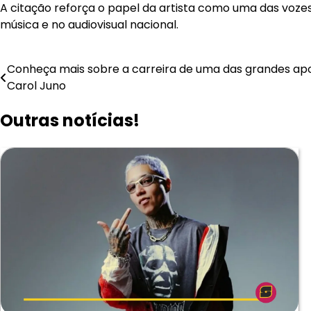
A citação reforça o papel da artista como uma das vozes
música e no audiovisual nacional.
Navegação
Conheça mais sobre a carreira de uma das grandes apos
Carol Juno
de
Outras notícias!
Post