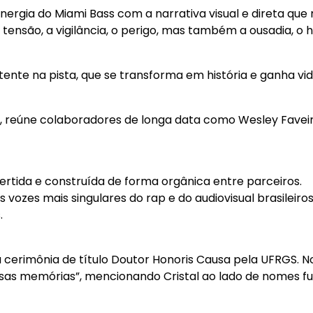
ergia do Miami Bass com a narrativa visual e direta que m
 tensão, a vigilância, o perigo, mas também a ousadia, 
ente na pista, que se transforma em história e ganha vida
wa, reúne colaboradores de longa data como Wesley Favei
vertida e construída de forma orgânica entre parceiros.
ozes mais singulares do rap e do audiovisual brasileiro
.
 cerimônia de título Doutor Honoris Causa pela UFRGS. No
ossas memórias”, mencionando Cristal ao lado de nomes