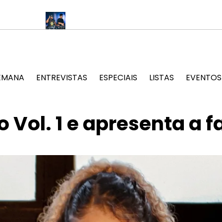
n Rio
Deekapz compartilha palcos com Kaytranada e BK’ em ap
EMANA
ENTREVISTAS
ESPECIAIS
LISTAS
EVENTOS
 Vol. 1 e apresenta a f