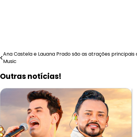
Navegação
Ana Castela e Lauana Prado são as atrações principais d
Music
de
Outras notícias!
Post