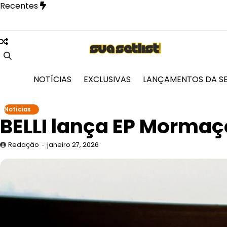
Skip
Recentes
to
content
o Paulo na festa Tangerica antes de apresentação no Rock i
NOTÍCIAS
EXCLUSIVAS
LANÇAMENTOS DA S
Notícias
BELLI lança EP Mormaço
Redação
janeiro 27, 2026