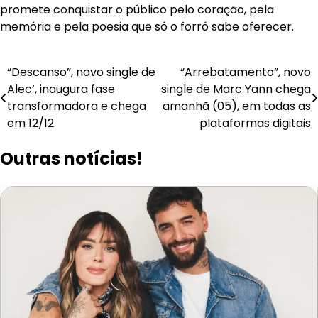
promete conquistar o público pelo coração, pela
memória e pela poesia que só o forró sabe oferecer.
Navegação
“Descanso”, novo single de
“Arrebatamento”, novo
Alec’, inaugura fase
single de Marc Yann chega
de
transformadora e chega
amanhã (05), em todas as
Post
em 12/12
plataformas digitais
Outras notícias!