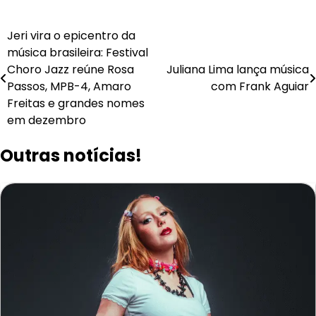
Navegação
Jeri vira o epicentro da
música brasileira: Festival
de
Choro Jazz reúne Rosa
Juliana Lima lança música
Post
Passos, MPB-4, Amaro
com Frank Aguiar
Freitas e grandes nomes
em dezembro
Outras notícias!