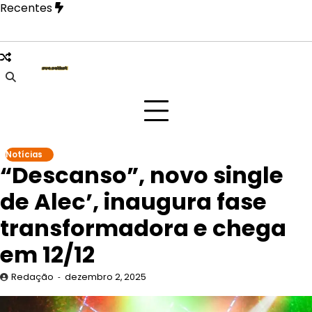
Skip
Recentes
to
content
Paulo na festa Tangerica antes de apresentação no Rock in
Notícias
“Descanso”, novo single
de Alec’, inaugura fase
transformadora e chega
em 12/12
Redação
dezembro 2, 2025