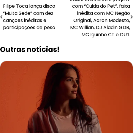
Navegação
Filipe Toca lança disco
com “Cuida do Pet”, faixa
de
“Muita Sede” com dez
inédita com MC Negão
Post
canções inéditas e
Original, Aaron Modesto,
participações de peso
MC Willian, DJ Aladin GDB,
MC Iguinho CT e DU’L
Outras notícias!