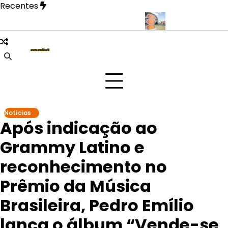
Skip
Recentes
to
content
revela fase mais íntima em novo EP
Doce Maravilha 2026 transf
Notícias
Após indicação ao
Grammy Latino e
reconhecimento no
Prêmio da Música
Brasileira, Pedro Emílio
lança o álbum “Vende-se