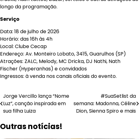
longo da programação.
Serviço
Data: 18 de julho de 2026
Horário: das 16h às 4h
Local: Clube Cecap
Endereço: Av. Monteiro Lobato, 3415, Guarulhos (SP)
Atrações: ZALC, Melody, MC Dricka, DJ Nathi, Nath
Fischer (Hyperanhas) e convidados
Ingressos: à venda nos canais oficiais do evento.
Navegação
Jorge Vercillo lança “Nome
#SuaSetlist da
Luz”, canção inspirada em
semana: Madonna, Céline
de
sua filha Luiza
Dion, Sienna Spiro e mais
Post
Outras notícias!