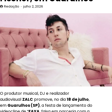
Redação
julho 2, 2026
O produtor musical, DJ e realizador
audiovisual
ZALC
promove, no dia
18 de julho
,
em
Guarulhos (SP)
, a festa de lançamento do
videoclipe de “
FAYA
, faixa em parceria com a