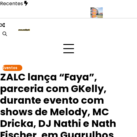
Skip
Recentes
to
content
O revela fase mais íntima em novo EP
Doce Maravilha 2026 tran
Eventos
ZALC lança “Faya”,
parceria com GKelly,
durante evento com
shows de Melody, MC
Dricka, DJ Nathi e Nath
Fischer, em Guarulhos