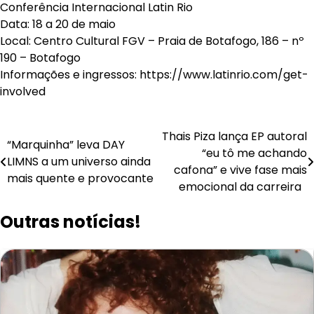
Conferência Internacional Latin Rio
Data: 18 a 20 de maio
Local: Centro Cultural FGV – Praia de Botafogo, 186 – nº
190 – Botafogo
Informações e ingressos: https://www.latinrio.com/get-
involved
Navegação
Thais Piza lança EP autoral
“Marquinha” leva DAY
“eu tô me achando
de
LIMNS a um universo ainda
cafona” e vive fase mais
mais quente e provocante
Post
emocional da carreira
Outras notícias!