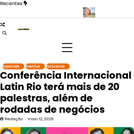
Skip
Recentes
to
content
vela fase mais íntima em novo EP
Doce Maravilha 2026 transfor
Especiais
Eventos
Exclusivas
Conferência Internacional
Latin Rio terá mais de 20
palestras, além de
rodadas de negócios
Redação
maio 12, 2026