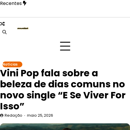
Skip
Recentes
to
content
 Paulo na festa Tangerica antes de apresentação no Rock in
Notícias
Vini Pop fala sobre a
beleza de dias comuns no
novo single “E Se Viver For
Isso”
Redação
maio 25, 2026