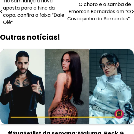
Navegação
Tio Sam lança a nova
O choro e o samba de
aposta para o hino da
de
Emerson Bernardes em “O
copa, confira a faixa “Dale
Cavaquinho do Bernardes”
Post
Olê”
Outras notícias!
#SuaSetlist da semana: Maluma, Beck G,