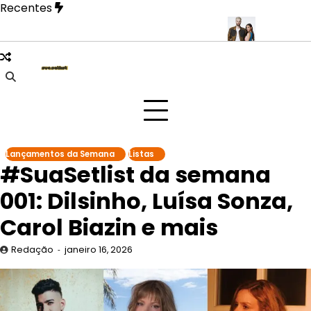
Skip
Recentes
to
content
lebra a cultura popular no Jockey Club
SOFI TUKKER anuncia sh
Lançamentos da Semana
Listas
#SuaSetlist da semana
001: Dilsinho, Luísa Sonza,
Carol Biazin e mais
Redação
janeiro 16, 2026