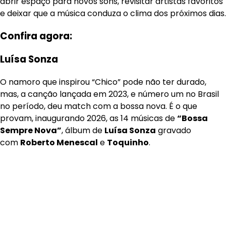
abrir espaço para novos sons, revisitar artistas favoritos
e deixar que a música conduza o clima dos próximos dias.
Confira agora:
Luísa Sonza
O namoro que inspirou “Chico” pode não ter durado,
mas, a canção lançada em 2023, e número um no Brasil
no período, deu match com a bossa nova. É o que
provam, inaugurando 2026, as 14 músicas de
“Bossa
Sempre Nova”
, álbum de
Luísa Sonza
gravado
com
Roberto Menescal
e
Toquinho
.