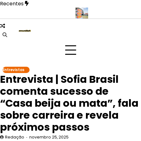
Skip
Recentes
to
content
ase mais íntima em novo EP
Doce Maravilha 2026 transforma mat
Entrevistas
Entrevista | Sofia Brasil
comenta sucesso de
“Casa beija ou mata”, fala
sobre carreira e revela
próximos passos
Redação
novembro 25, 2025