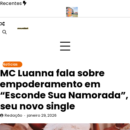
Skip
Recentes
to
content
fase mais íntima em novo EP
Doce Maravilha 2026 transforma ma
Notícias
MC Luanna fala sobre
empoderamento em
“Esconde Sua Namorada”,
seu novo single
Redação
janeiro 29, 2026