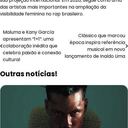
sua projeção internacional. Em 2026, segue como uma
das artistas mais importantes na ampliação da
visibilidade feminina no rap brasileiro.
Navegação
Maluma e Kany García
Clássico que marcou
apresentam “1+1”: uma
de
época inspira referência
colaboração inédita que
musical em novo
Post
celebra paixão e conexão
lançamento de Inaldo Lima
cultural
Outras notícias!