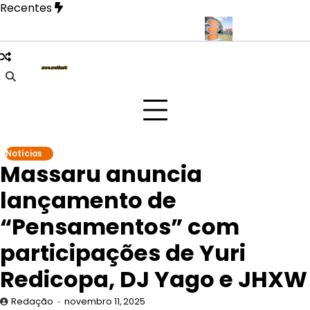
Skip
Recentes
to
content
 revela fase mais íntima em novo EP
Doce Maravilha 2026 trans
Notícias
Massaru anuncia
lançamento de
“Pensamentos” com
participações de Yuri
Redicopa, DJ Yago e JHXW
Redação
novembro 11, 2025