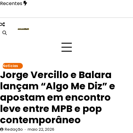
Skip
Recentes
to
content
ão Paulo na festa Tangerica antes de apresentação no Rock 
Notícias
Jorge Vercillo e Balara
lançam “Algo Me Diz” e
apostam em encontro
leve entre MPB e pop
contemporâneo
Redação
maio 22, 2026