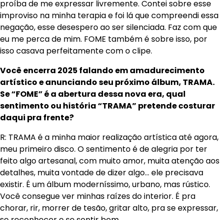
proíba de me expressar livremente. Contei sobre esse
improviso na minha terapia e foi lá que compreendi essa
negação, esse desespero ao ser silenciada. Faz com que
eu me perca de mim. FOME também é sobre isso, por
isso casava perfeitamente com o clipe.
Você encerra 2025 falando em amadurecimento
artístico e anunciando seu próximo álbum, TRAMA.
Se “FOME” é a abertura dessa nova era, qual
sentimento ou história “TRAMA” pretende costurar
daqui pra frente?
R: TRAMA é a minha maior realização artística até agora,
meu primeiro disco. O sentimento é de alegria por ter
feito algo artesanal, com muito amor, muita atenção aos
detalhes, muita vontade de dizer algo… ele precisava
existir. É um álbum moderníssimo, urbano, mas rústico.
Você consegue ver minhas raízes do interior. É pra
chorar, rir, morrer de tesão, gritar alto, pra se expressar,
se reconhecer e se sentir bem.