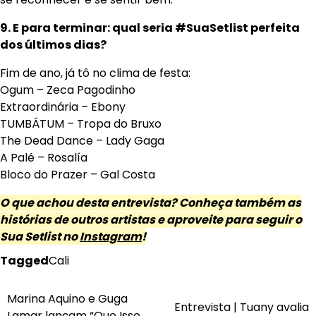
9. E para terminar: qual seria #SuaSetlist perfeita
dos últimos dias?
Fim de ano, já tô no clima de festa:
Ogum – Zeca Pagodinho
Extraordinária – Ebony
TUMBÁTUM – Tropa do Bruxo
The Dead Dance – Lady Gaga
A Palé – Rosalía
Bloco do Prazer – Gal Costa
O que achou desta entrevista? Conheça também as
histórias de outros artistas e aproveite para seguir o
Sua Setlist no
Instagram
!
Tagged
Cali
Navegação
Marina Aquino e Guga
Entrevista | Tuany avalia
Lamar lançam “Que Isso