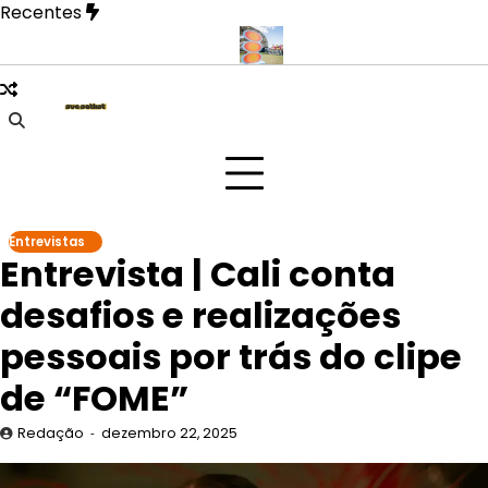
Skip
Recentes
to
content
e mais íntima em novo EP
Doce Maravilha 2026 transforma mater
Entrevistas
Entrevista | Cali conta
desafios e realizações
pessoais por trás do clipe
de “FOME”
Redação
dezembro 22, 2025