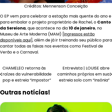
Créditos: Mennenson Conceição
O EP vem para celebrar a estação mais quente do ano e
para embalar o projeto proprietário de Rachel, o
Canto
da Sereiona
, que acontece no dia
10 de janeiro
, no
Museu de Arte Moderna (MAM) [
ingressos estão
disponíveis aqui
], além de já ir treinando seu público para
cantar todas as faixas nos eventos como Festival de
Verão e o Carnaval.
Navegação
CHAMELEO retorna às
Entrevista | LOUISE abre
raízes da vulnerabilidade
caminhos próprios em sua
de
pop e estreia “Impostor”
estreia solo com “Insônia”
Post
Outras notícias!