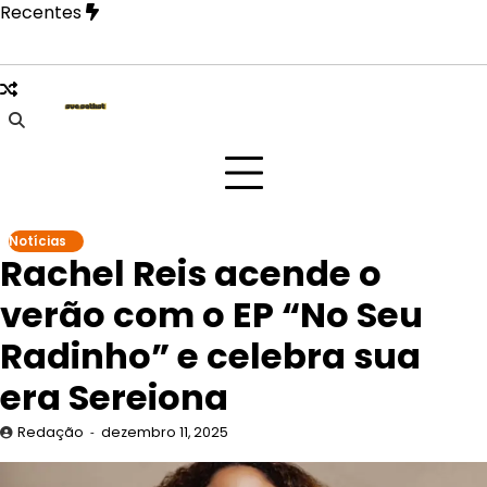
Skip
Recentes
to
content
ão Paulo na festa Tangerica antes de apresentação no Rock 
Notícias
Rachel Reis acende o
verão com o EP “No Seu
Radinho” e celebra sua
era Sereiona
Redação
dezembro 11, 2025