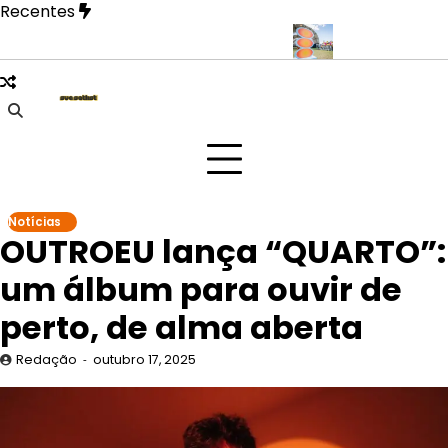
Skip
Recentes
to
content
 revela fase mais íntima em novo EP
Doce Maravilha 2026 trans
Notícias
OUTROEU lança “QUARTO”:
um álbum para ouvir de
perto, de alma aberta
Redação
outubro 17, 2025