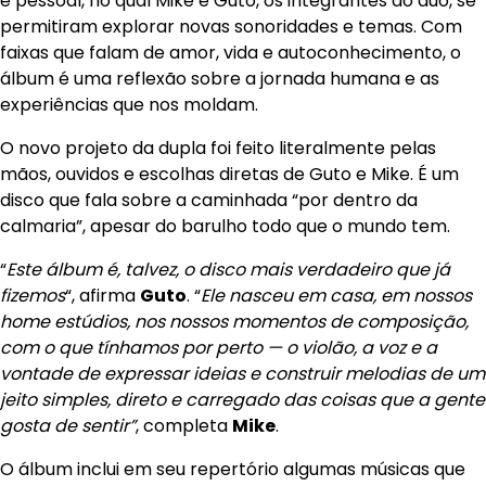
e pessoal, no qual Mike e Guto, os integrantes do duo, se
permitiram explorar novas sonoridades e temas. Com
faixas que falam de amor, vida e autoconhecimento, o
álbum é uma reflexão sobre a jornada humana e as
experiências que nos moldam.
O novo projeto da dupla foi feito literalmente pelas
mãos, ouvidos e escolhas diretas de Guto e Mike. É um
disco que fala sobre a caminhada “por dentro da
calmaria”, apesar do barulho todo que o mundo tem.
“
Este álbum é, talvez, o disco mais verdadeiro que já
fizemos
“, afirma
Guto
. “
Ele nasceu em casa, em nossos
home estúdios, nos nossos momentos de composição,
com o que tínhamos por perto — o violão, a voz e a
vontade de expressar ideias e construir melodias de um
jeito simples, direto e carregado das coisas que a gente
gosta de sentir”
, completa
Mike
.
O álbum inclui em seu repertório algumas músicas que