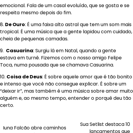
emocional. Fala de um casal evoluído, que se gosta e se
respeita mesmo depois do fim.
8.
De Ouro
: É uma faixa alto astral que tem um som mais
tropical. É uma música que a gente lapidou com cuidado,
cheia de pequenas camadas.
9.
Casuarina
: Surgiu lá em Natal, quando a gente
estava em turnê. Fizemos com o nosso amigo Felipe
Toca, numa pousada que se chamava Casuarina.
10.
Coisa de Deus
: É sobre aquele amor que é tão bonito
e intenso que você não consegue explicar. É sobre um
“deixar ir”, mas também é uma música sobre amar muito
alguém e, ao mesmo tempo, entender o porquê deu tão
certo.
Navegação
Sua Setlist destaca 10
Iuna Falcão abre caminhos
lançamentos que