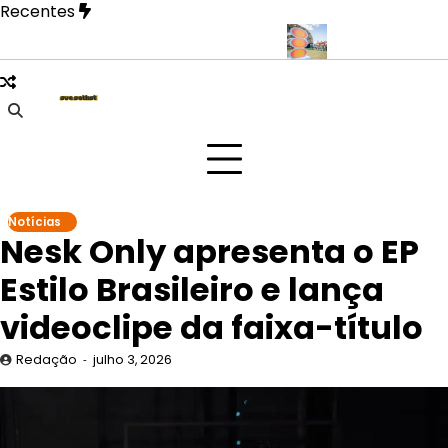
Skip
Recentes
to
content
revela fase mais íntima em novo EP
Doce Maravilha 2026 transf
Notícias
Nesk Only apresenta o EP
Estilo Brasileiro e lança
videoclipe da faixa-título
Redação
julho 3, 2026