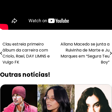
Navegação
Clau estreia primeiro
Allana Macedo se junta a
álbum da carreira com
Ruivinha de Marte e Ju
de
Criolo, Rael, DAY LIMNS e
Marques em “Segura Teu
Post
Vulgo FK
Boy”
Outras notícias!