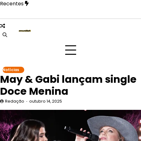
Skip
Recentes
to
content
ão Paulo na festa Tangerica antes de apresentação no Rock
Notícias
May & Gabi lançam single
Doce Menina
Redação
outubro 14, 2025