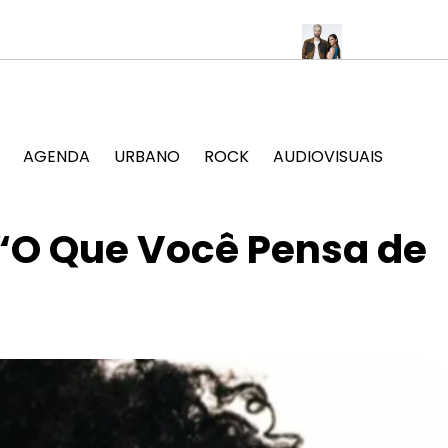
a a cultura popular no Jockey Club
SOFI TUKKER anuncia show ú
AGENDA
URBANO
ROCK
AUDIOVISUAIS
 “O Que Você Pensa de