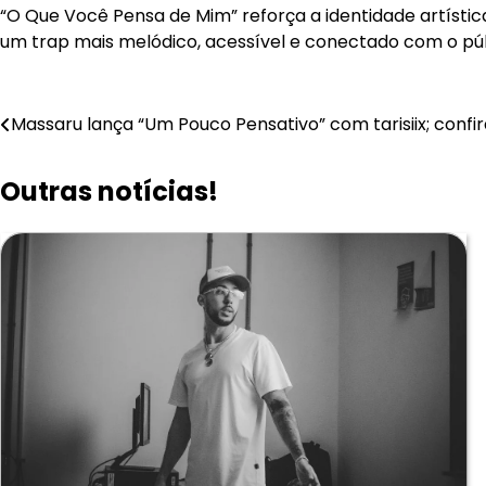
“O Que Você Pensa de Mim” reforça a identidade artísti
um trap mais melódico, acessível e conectado com o pú
Navegação
Massaru lança “Um Pouco Pensativo” com tarisiix; confir
de
Outras notícias!
Post