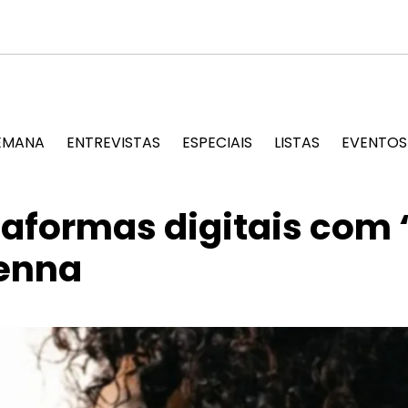
forma material de edições passadas em arte artesanal e celebr
EMANA
ENTREVISTAS
ESPECIAIS
LISTAS
EVENTOS
taformas digitais com
Senna