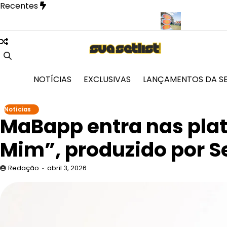
Skip
Recentes
to
content
 revela fase mais íntima em novo EP
Doce Maravilha 2026 trans
NOTÍCIAS
EXCLUSIVAS
LANÇAMENTOS DA S
Notícias
MaBapp entra nas pla
Mim”, produzido por 
Redação
abril 3, 2026