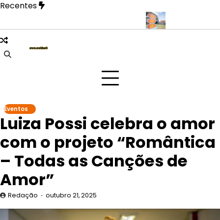
Skip
Recentes
to
content
O revela fase mais íntima em novo EP
Doce Maravilha 2026 tran
Eventos
Luiza Possi celebra o amor
com o projeto “Romântica
– Todas as Canções de
Amor”
Redação
outubro 21, 2025