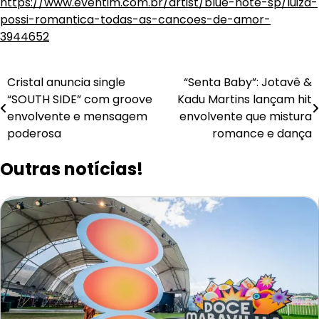
https://www.eventim.com.br/artist/blue-note-sp/luiza-
possi-romantica-todas-as-cancoes-de-amor-
3944652
Navegação
Cristal anuncia single
“Senta Baby”: Jotavê &
“SOUTH SIDE” com groove
Kadu Martins lançam hit
de
envolvente e mensagem
envolvente que mistura
Post
poderosa
romance e dança
Outras notícias!