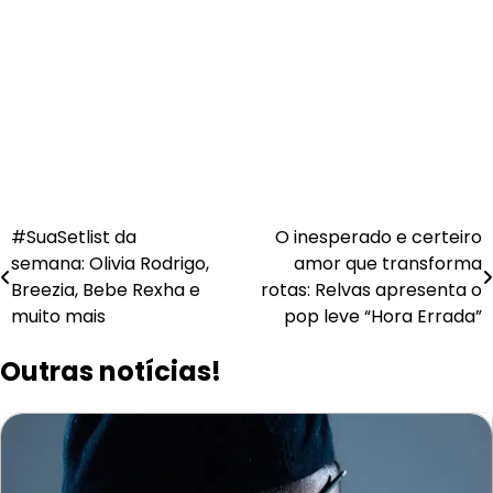
Navegação
#SuaSetlist da
O inesperado e certeiro
semana: Olivia Rodrigo,
amor que transforma
de
Breezia, Bebe Rexha e
rotas: Relvas apresenta o
Post
muito mais
pop leve “Hora Errada”
Outras notícias!