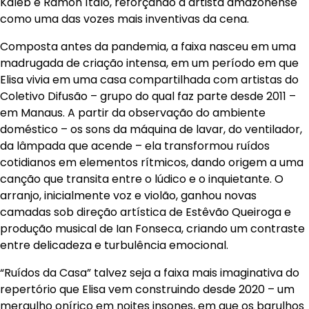
Kaleb e Ramon Ítalo, reforçando a artista amazonense
como uma das vozes mais inventivas da cena.
Composta antes da pandemia, a faixa nasceu em uma
madrugada de criação intensa, em um período em que
Elisa vivia em uma casa compartilhada com artistas do
Coletivo Difusão – grupo do qual faz parte desde 2011 –
em Manaus. A partir da observação do ambiente
doméstico – os sons da máquina de lavar, do ventilador,
da lâmpada que acende – ela transformou ruídos
cotidianos em elementos rítmicos, dando origem a uma
canção que transita entre o lúdico e o inquietante. O
arranjo, inicialmente voz e violão, ganhou novas
camadas sob direção artística de Estêvão Queiroga e
produção musical de Ian Fonseca, criando um contraste
entre delicadeza e turbulência emocional.
“Ruídos da Casa” talvez seja a faixa mais imaginativa do
repertório que Elisa vem construindo desde 2020 – um
mergulho onírico em noites insones, em que os barulhos