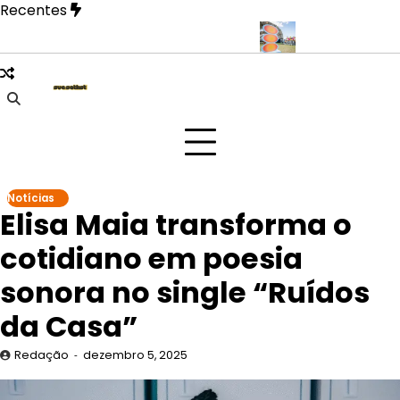
Skip
Recentes
to
content
 revela fase mais íntima em novo EP
Doce Maravilha 2026 trans
Notícias
Elisa Maia transforma o
cotidiano em poesia
sonora no single “Ruídos
da Casa”
Redação
dezembro 5, 2025