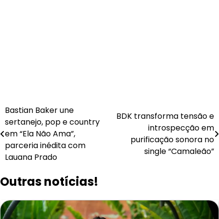
Navegação
Bastian Baker une
BDK transforma tensão e
sertanejo, pop e country
de
introspecção em
em “Ela Não Ama”,
purificação sonora no
Post
parceria inédita com
single “Camaleão”
Lauana Prado
Outras notícias!