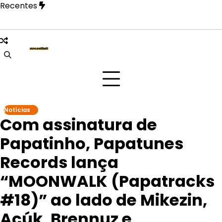
Skip
Recentes
to
content
ão Paulo na festa Tangerica antes de apresentação no Rock 
Notícias
Com assinatura de
Papatinho, Papatunes
Records lança
“MOONWALK (Papatracks
#18)” ao lado de Mikezin,
Açúk, Brennuz e