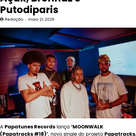
Putodiparis
Redação
maio 21, 2026
A
Papatunes Records
lança “
MOONWALK
(Papatracks #18)
”, novo single do projeto
Papatracks
,