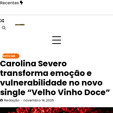
Skip
Recentes
to
content
de edições passadas em arte artesanal e celebra a cultura pop
Notícias
Carolina Severo
transforma emoção e
vulnerabilidade no novo
single “Velho Vinho Doce”
Redação
novembro 14, 2025