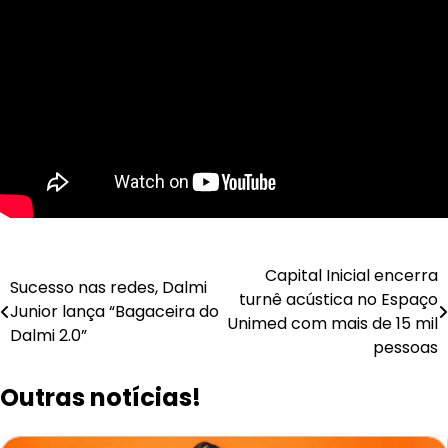
Navegação
Capital Inicial encerra
Sucesso nas redes, Dalmi
turnê acústica no Espaço
de
Junior lança “Bagaceira do
Unimed com mais de 15 mil
Dalmi 2.0”
Post
pessoas
Outras notícias!