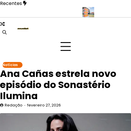
Skip
Recentes
to
content
evela fase mais íntima em novo EP
Doce Maravilha 2026 transf
Notícias
Ana Cañas estrela novo
episódio do Sonastério
Ilumina
Redação
fevereiro 27, 2026