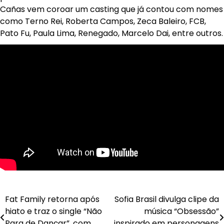
Cañas vem coroar um casting que já contou com nomes
como Terno Rei, Roberta Campos, Zeca Baleiro, FCB,
Pato Fu, Paula Lima, Renegado, Marcelo Dai, entre outros.
Navegação
Fat Family retorna após
Sofia Brasil divulga clipe da
hiato e traz o single “Não
música “Obsessão”
de
Para de Dançar”, com
inspirado em personagens