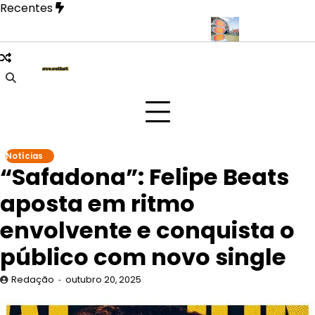
Skip
Recentes
to
content
EO revela fase mais íntima em novo EP
Doce Maravilha 2026 tra
Notícias
“Safadona”: Felipe Beats
aposta em ritmo
envolvente e conquista o
público com novo single
Redação
outubro 20, 2025