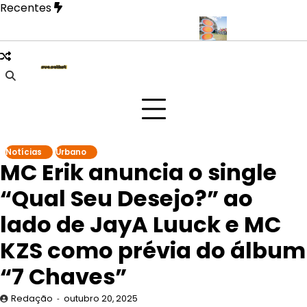
Skip
Recentes
to
content
revela fase mais íntima em novo EP
Doce Maravilha 2026 transf
Notícias
Urbano
MC Erik anuncia o single
“Qual Seu Desejo?” ao
lado de JayA Luuck e MC
KZS como prévia do álbum
“7 Chaves”
Redação
outubro 20, 2025