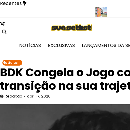
Skip
Recentes
to
content
LEO revela fase mais íntima em novo EP
Doce Maravilha 2026 tr
NOTÍCIAS
EXCLUSIVAS
LANÇAMENTOS DA S
Notícias
BDK Congela o Jogo co
transição na sua traje
Redação
abril 17, 2026