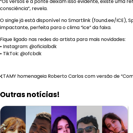
“Os versos e a ponte deixam isso evidente, existe uma r
consciência”, revela.
O single já está disponível no Smartlink (found.ee/ICE),
impactante, perfeita para o clima “ice” da faixa.
Fique ligado nas redes do artista para mais novidades:
• Instagram: @oficialbdk
• TikTok: @ofcbdk
Navegação
TAMY homenageia Roberto Carlos com versão de “Com
de
Outras notícias!
Post