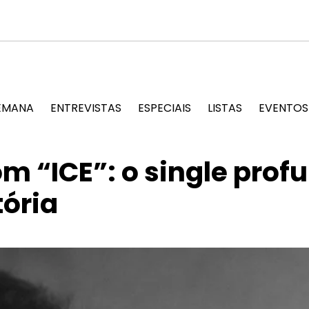
ansforma material de edições passadas em arte artesanal e cel
EMANA
ENTREVISTAS
ESPECIAIS
LISTAS
EVENTOS
m “ICE”: o single pro
tória