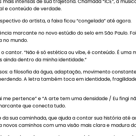
 mais intensas de sua trajetória. Chamada “ICE”, a músic
l e conteúdo de verdade.
ectivo do artista, a faixa ficou “congelada” até agora.
iência marcante no novo estúdio do selo em São Paulo. F
a no mundo.
 o cantor. “Não é só estética ou vibe, é conteúdo. É uma 
as ainda dentro da minha identidade.”
s: a filosofia da água, adaptação, movimento constante, 
perdendo. A letra também toca em identidade, fragilidad
i me pertence” e “A arte tem uma densidade / Eu fingi n
e marcante que conecta tudo.
da sua caminhada, que ajuda a contar sua história até a
 novos caminhos com uma visão mais clara e madura do q