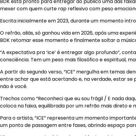
BDK está pronto para entregar ao público uma das faixas
mexer com quem curte rap reflexivo com peso emociona
Escrita inicialmente em 2023, durante um momento introsp
O refrão, aliás, só ganhou vida em 2026, após uma exper
BDK retomar esse momento e finalmente soltar a músic
“A expectativa pra ‘Ice’ é entregar algo profundo”, conta
consciência. Tem um peso mais filosófico e espiritual, m
A partir do segundo verso, “ICE” mergulha em temas denso
entre achar que está acertando e, na verdade, estar se 
não é você.
Trechos como “Reconheci que eu sou frágil / E nada daqu
coloca na faixa, equilibrada por um refrão mais direto 
Para o artista, “ICE” representa um momento importante 
um ponto de passagem entre fases, abrindo espaço para