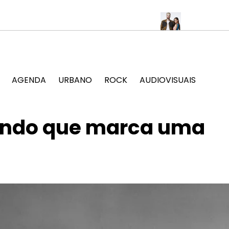
ebra a cultura popular no Jockey Club
SOFI TUKKER anuncia sho
AGENDA
URBANO
ROCK
AUDIOVISUAIS
fundo que marca uma